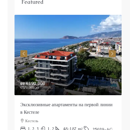
Featured
от
€190,000
P
€570,000
/до
Эксклюзивные апартаменты на первой линии
Р
в Кестеле
Кестель
П
1, 2, 3
1, 2
48-187
m²
25039-AG