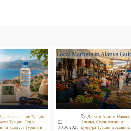
Здравоохранение Турции
,
Досуг в Аланье
,
Новост
ости Турции
,
Стиль
Аланьи
,
Стиль жизни и
ни и культура Турции и
30.06.2026
культура Турции и Алании
,