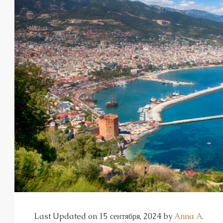
от
€140,000
€435,000
/до
Элитный жилой комплекс в Об
Оба
1, 2, 3, 4
1, 2, 3
48-20
Last Updated on 15 сентября, 2024 by
Anna A.
23107-AG