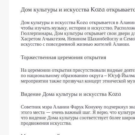
АПАРТАМЕНТЫ, ДУПЛЕКС С САДО
Дом культуры и искусства Koza открываетс
Дом культуры и искусства Koza открывается в Алании,
чтобы изучать музыку, истории и искусство. Располо
Гюллерпинары, Дом культуры открывает свои двери дл
Хасретом Ачыкгезом, Невином Шахинбейоглу и Семой 
искусство с повседневной жизнью жителей Алании.
Торжественная церемония открытия
На церемонии открытия присутствовали видные деяте
по национальному образованию округа – Юсуф Йылмаз
мероприятии также прозвучал концерт этнической муз
Видение Дома культуры и искусства Koza
Советник мэра Алании Фарук Конукчу подчеркнул зна
этого места — очень важный шаг. Я верю, что культур
что видение Дома культуры соответствует более широ
продвижения искусства.