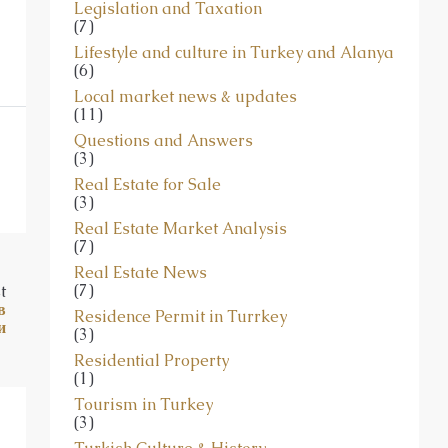
Legislation and Taxation
(7)
Lifestyle and culture in Turkey and Alanya
(6)
Local market news & updates
(11)
Questions and Answers
(3)
Real Estate for Sale
(3)
Real Estate Market Analysis
(7)
Real Estate News
(7)
t
в
Residence Permit in Turrkey
и
(3)
Residential Property
(1)
Tourism in Turkey
(3)