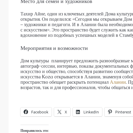
Место для семей и художников
Тахир Айне, один из ключевых деятелей Дома культур
открытия. Он поделился: «Сегодня мы открываем Дом
– художники и педагоги. И в Алании была необходимо
с искусством». Это пространство будет служить как ка
вдохновение из подобных успешных моделей в Стамбу
Мероприятия и возможности
Дом культуры планирует предложить разнообразные ме
автограф-сессии, интервью, показы документальных 
искусство и общество, способствуя развитию сообщест
искусства Koza открывается в Алании, знаменуя собо
пространство обещает раскрыть потенциал
Алании
. П
возрастов, так и для профессионалов, чтобы общаться и
Facebook
X
LinkedIn
Pinterest
Понравилось это: