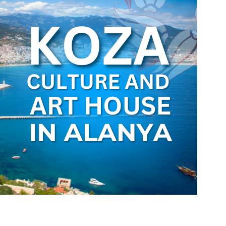
Price on Request
а
Роскошные апартаменты на продажу в Оба
Аланья
5
m²
Оба
1, 2, 3, 4
1, 2, 3
51-158
m²