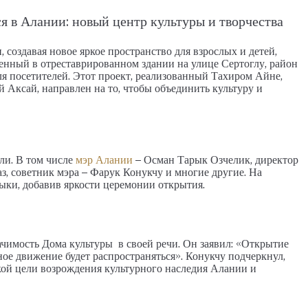
М, ПЕНТХАУС
26026-LI
я в Алании: новый центр культуры и творчества
АПАРТАМЕНТЫ, ДУПЛЕКС С САДОМ, ПЕНТХАУ
 создавая новое яркое пространство для взрослых и детей,
женный в отреставрированном здании на улице Сертоглу, район
я посетителей. Этот проект, реализованный Тахиром Айне,
Аксай, направлен на то, чтобы объединить культуру и
ли. В том числе
мэр Алании
– Осман Тарык Озчелик, директор
, советник мэра – Фарук Конукчу и многие другие. На
ыки, добавив яркости церемонии открытия.
чимость Дома культуры в своей речи. Он заявил: «Открытие
ное движение будет распространяться». Конукчу подчеркнул,
кой цели возрождения культурного наследия Алании и