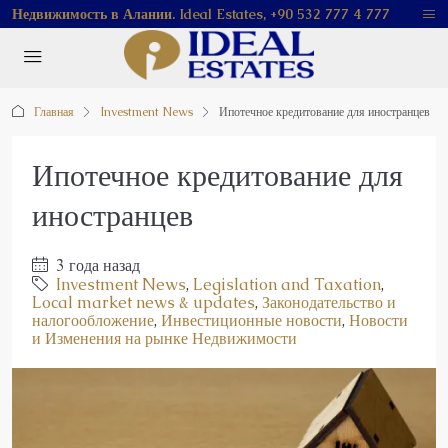
Недвижимость в Алании. Ideal Estates, +90 532 777 4 777
Главная
Investment News
Ипотечное кредитование для иностранцев
Ипотечное кредитование для
иностранцев
3 года назад
Investment News
,
Legislation and Taxation
,
Local market news & updates
,
Законодательство и
налогообложение
,
Инвестиционные новости
,
Новости
и Изменения на рынке Недвижимости