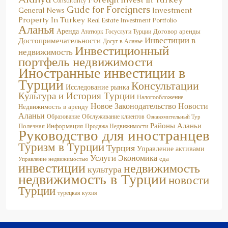
Gude for Foreigners
Investment
General News
Property In Turkey
Real Estate Investment Portfolio
Аланья
Аренда
Договор аренды
Госуслуги Турции
Ататюрк
Инвестиции в
Достопримечательности
Досуг в Аланье
Инвестиционный
недвижимость
портфель недвижимости
Иностранные инвестиции в
Турции
Консультации
Исследование рынка
Культура и История Турции
Налогообложение
Новое Законодательство
Новости
Недвижимость в аренду
Аланьи
Образование
Обслуживание клиентов
Ознакомительный Тур
Районы Аланьи
Полезная Информация
Продажа Недвижимости
Руководство для иностранцев
Туризм в Турции
Турция
Управление активами
Услуги
Экономика
еда
Управление недвижимостью
инвестиции
недвижимость
культура
недвижимость в Турции
новости
Турции
турецкая кухня