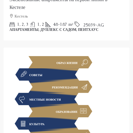
Аланья, Каргыджак
2
3
150
m²
25022-AK
ПЕНТХАУС
25039-AG
 ПЕНТХАУС