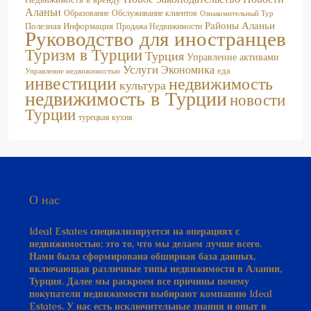
Аланьи
Образование
Обслуживание клиентов
Ознакомительный Тур
Районы Аланьи
Полезная Информация
Продажа Недвижимости
Руководство для иностранцев
Туризм в Турции
Турция
Управление активами
Услуги
Экономика
еда
Управление недвижимостью
инвестиции
недвижимость
культура
недвижимость в Турции
новости
Турции
турецкая кухня
О нас
Ideal Estates специализируется на операциях с
недвижимостью; это то, что мы делаем лучше всего.
Нами была сформирована обширная база данных,
включающая различные типы недвижимости в Алании,
Турция. Далее мы раскроем все причины почему
покупатели недвижимости выбирают компанию Ideal
Estates. У нас есть исключительные знания и опыт в
сфере недвижимости. Это позволяет нам анализировать