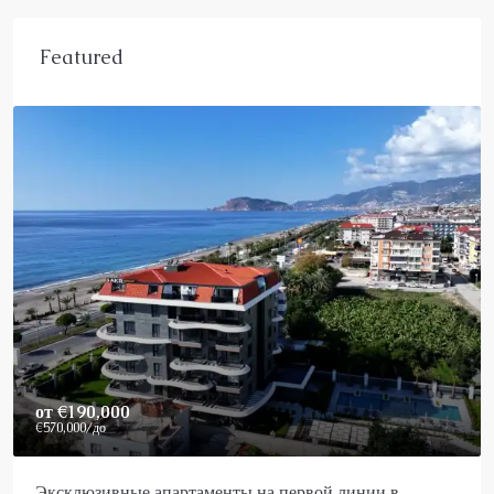
Featured
Price On Request
рвой линии в
Роскошный пентхаус в Аланье на пр