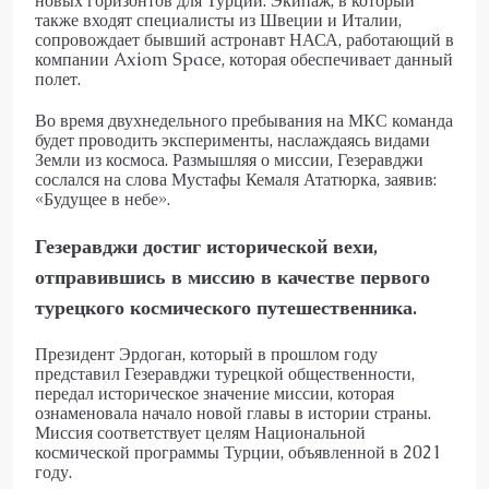
новых горизонтов для Турции. Экипаж, в который
также входят специалисты из Швеции и Италии,
сопровождает бывший астронавт НАСА, работающий в
компании Axiom Space, которая обеспечивает данный
полет.
Во время двухнедельного пребывания на МКС команда
будет проводить эксперименты, наслаждаясь видами
Земли из космоса. Размышляя о миссии, Гезеравджи
сослался на слова Мустафы Кемаля Ататюрка, заявив:
«Будущее в небе».
Гезеравджи достиг исторической вехи,
отправившись в миссию в качестве первого
турецкого космического путешественника.
Президент Эрдоган, который в прошлом году
представил Гезеравджи турецкой общественности,
передал историческое значение миссии, которая
ознаменовала начало новой главы в истории страны.
Миссия соответствует целям Национальной
космической программы Турции, объявленной в 2021
году.