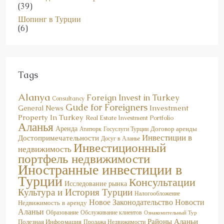
Шопинг в Турции
(6)
Tags
Alanya
Foreign Invest in Turkey
Consultancy
Gude for Foreigners
Investment
General News
Property In Turkey
Real Estate Investment Portfolio
Аланья
Аренда
Договор аренды
Госуслуги Турции
Ататюрк
Инвестиции в
Достопримечательности
Досуг в Аланье
Инвестиционный
недвижимость
портфель недвижимости
Иностранные инвестиции в
Турции
Консультации
Исследование рынка
Культура и История Турции
Налогообложение
Новое Законодательство
Новости
Недвижимость в аренду
Аланьи
Образование
Обслуживание клиентов
Ознакомительный Тур
Районы Аланьи
Полезная Информация
Продажа Недвижимости
Руководство для иностранцев