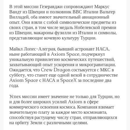
В этой миссии Гезеравджи сопровождают Маркус
Вандт из Швеции и полковник ВВС Италии Вальтер
Вилладей, оба имеют значительный авиационный
опыт. Они взяли с собой символические предметы из
своих стран, в том числе медаль Нобелевской премии
из Швеции, макароны фузилли из Италии и символы,
представляющие кочевую культуру Турции.
Майкл Лопес-Алегрия, бывший астронавт НАСА,
ныне работающий в Axiom Space, подчеркнул
уникальную привилегию космических путешествий,
захватывающий опыт ускорения и микрогравитации.
Ожидается, что Crew Dragon состыкуется с МКС в
субботу, что станет еще одной вехой в сотрудничестве
Axiom Space с НАСА и SpaceX за последние два
года.
Успех миссии имеет значение не только для Турции, но
и для более широких усилий Axiom в сфере
коммерческого освоения космоса. Компания взимает
значительную плату за каждое место космонавта,
способствуя растущему числу стран, отправляющихся
на орбиту Земли с различными целями.