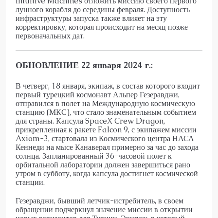
Intuitive Machines отложить миссию своего первого
лунного корабля до середины февраля. Доступность
инфраструктуры запуска также влияет на эту
корректировку, которая происходит на месяц позже
первоначальных дат.
ОБНОВЛЕНИЕ 22 января 2024 г.:
В четверг, 18 января, экипаж, в состав которого входит
первый турецкий космонавт Альпер Гезеравджи,
отправился в полет на Международную космическую
станцию (МКС), что стало знаменательным событием
для страны. Капсула SpaceX Crew Dragon,
прикрепленная к ракете Falcon 9, с экипажем миссии
Axiom-3, стартовала из Космического центра НАСА
Кеннеди на мысе Канаверал примерно за час до захода
солнца. Запланированный 36-часовой полет к
орбитальной лаборатории должен завершиться рано
утром в субботу, когда капсула достигнет космической
станции.
Гезеравджи, бывший летчик-истребитель, в своем
обращении подчеркнул значение миссии в открытии