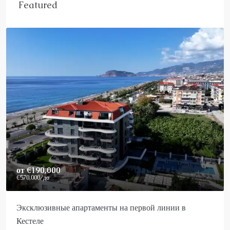
Featured
Price On Request
Роскошный пентхаус в Аланье на продажу
Аланья, Каргыджак