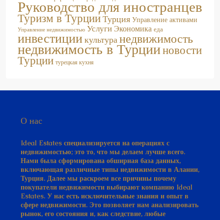
Туризм в Турции
Турция
Управление активами
Услуги
Экономика
еда
Управление недвижимостью
инвестиции
недвижимость
культура
недвижимость в Турции
новости
Турции
турецкая кухня
О нас
Ideal Estates специализируется на операциях с
недвижимостью; это то, что мы делаем лучше всего.
Нами была сформирована обширная база данных,
включающая различные типы недвижимости в Алании,
Турция. Далее мы раскроем все причины почему
покупатели недвижимости выбирают компанию Ideal
Estates. У нас есть исключительные знания и опыт в
сфере недвижимости. Это позволяет нам анализировать
рынок, его состояния и, как следствие, любые
изменения.