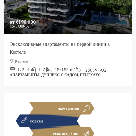
Price On Request
Роскошный пентхаус в Аланье на продажу
Аланья, Каргыджак
2
3
150
m²
25022-AK
ПЕНТХАУС