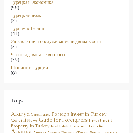
Турецкий язык
(2)
Туризм в Турции
(41)
Управление и обслуживание недвижимости
(7)
Часто задаваемые вопросы
(39)
Шопинг в Турции
(6)
Tags
Alanya
Foreign Invest in Turkey
Consultancy
Gude for Foreigners
Investment
General News
Property In Turkey
Real Estate Investment Portfolio
Аланья
Аренда
Договор аренды
Госуслуги Турции
Ататюрк
Инвестиции в
Достопримечательности
Досуг в Аланье