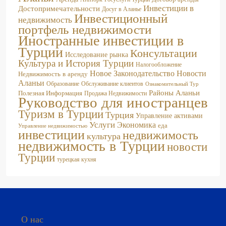
Инвестиционный
недвижимость
портфель недвижимости
Иностранные инвестиции в
Турции
Консультации
Исследование рынка
Культура и История Турции
Налогообложение
Новое Законодательство
Новости
Недвижимость в аренду
Аланьи
Образование
Обслуживание клиентов
Ознакомительный Тур
Районы Аланьи
Полезная Информация
Продажа Недвижимости
Руководство для иностранцев
Туризм в Турции
Турция
Управление активами
Услуги
Экономика
еда
Управление недвижимостью
инвестиции
недвижимость
культура
недвижимость в Турции
новости
Турции
турецкая кухня
О нас